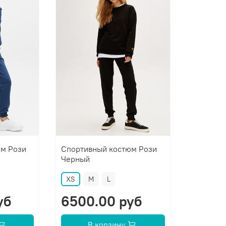
юм Рози
Спортивный костюм Рози
Черный
XS
M
L
уб
6500.00 руб
В корзину