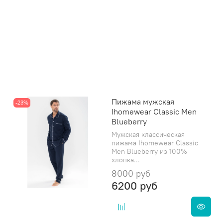
Пижама мужская
-23%
Ihomewear Classic Men
Blueberry
Мужская классическая
пижама Ihomewear Classic
Men Blueberry из 100%
хлопка...
8000 руб
6200 руб