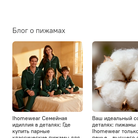
Блог о пижамах
Ihomewear Семейная
Ваш идеальный с
идиллия в деталях: Где
деталях: пижамы
купить парные
Ihomewear только
классические пижамы для
пенье - высшего 