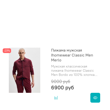
Пижама мужская
-23%
Ihomewear Classic Men
Merlo
Мужская классическая
пижама Ihomewear Classic
Men Bordo из 100% хлопка...
9000 руб
6900 руб