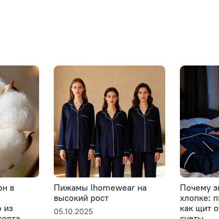
он в
Пижамы Ihomewear на
Почему э
высокий рост
хлопке: 
 из
как щит 
05.10.2025
сорта
суеты