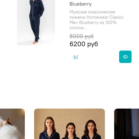
Blueberry
Мужская классическая
пижама Ihomewear Classic
Men Blueberry из 100%
хлопка...
8000 руб
6200 руб