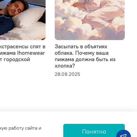
кстрасенсы спят в
Засыпать в объятиях
пижама Ihomewear
облака. Почему ваша
0
от городской
пижама должна быть из
хлопка?
5
28.09.2025
ную работу сайта и
Понятно