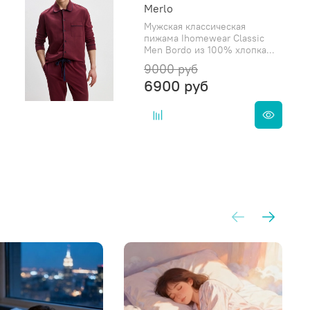
Merlo
Мужская классическая
пижама Ihomewear Classic
Men Bordo из 100% хлопка...
9000 руб
6900 руб