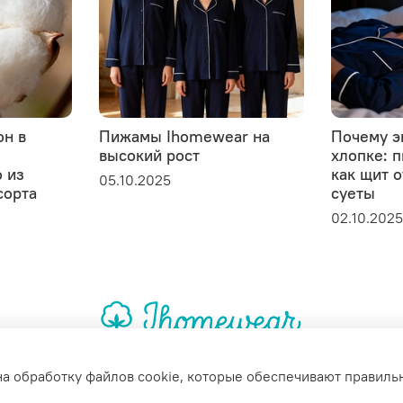
он в
Пижамы Ihomewear на
Почему э
высокий рост
хлопке: 
 из
как щит 
05.10.2025
сорта
суеты
02.10.202
на обработку файлов cookie, которые обеспечивают правиль