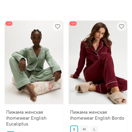
-21%
-19%
Пижама женская
Пижама женская
Ihomewear English
Ihomewear English Bordo
Eucaliptus
S
M
L