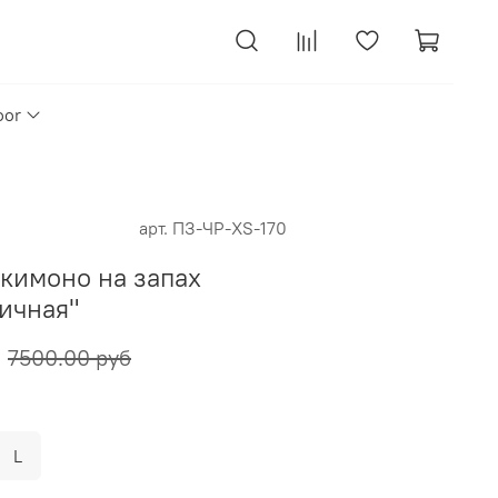
oor
арт.
ПЗ-ЧР-XS-170
кимоно на запах
ичная"
7500.00 руб
L