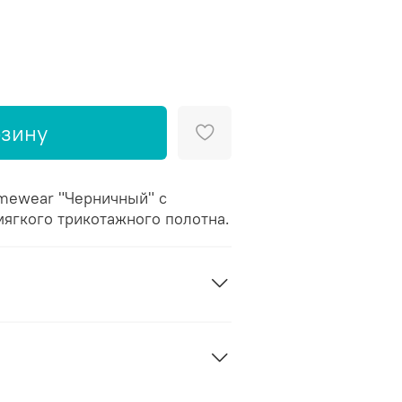
рзину
mewear "Черничный" с
мягкого трикотажного полотна.