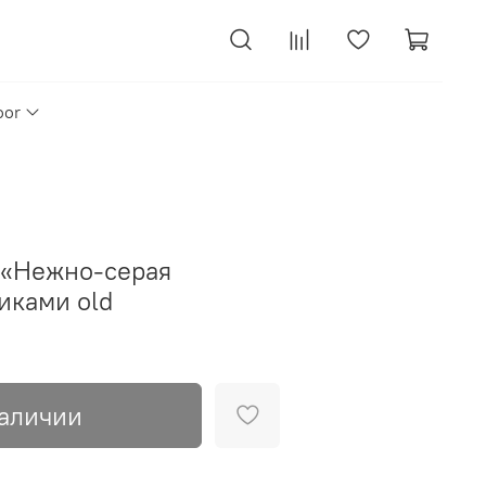
oor
 «Нежно-серая
иками old
наличии