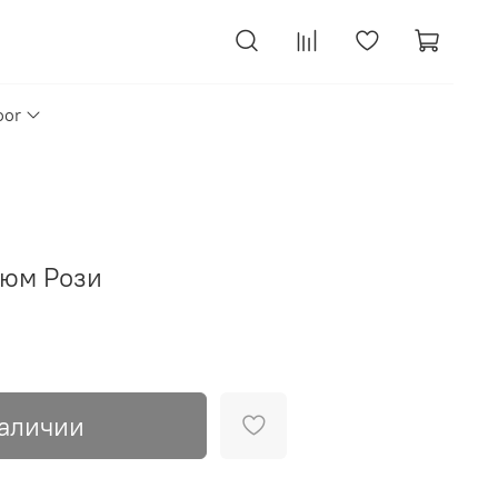
oor
тюм Рози
наличии