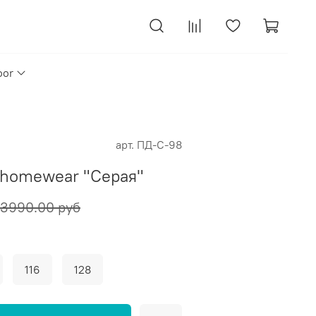
oor
арт.
ПД-С-98
Ihomewear "Серая"
3990.00 руб
116
128